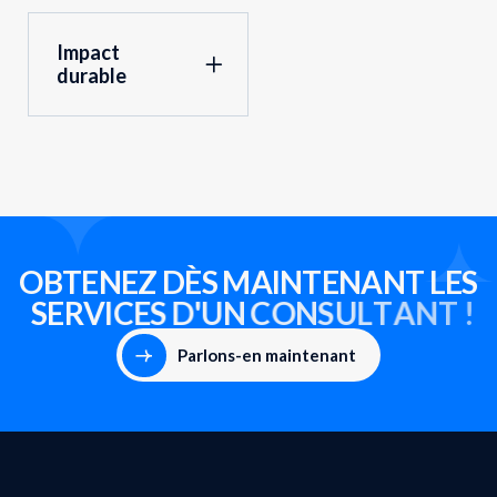
Impact
durable
O
B
T
E
N
E
Z
D
È
S
M
A
I
N
T
E
N
A
N
T
L
E
S
S
E
R
V
I
C
E
S
D
'
U
N
C
O
N
S
U
L
T
A
N
T
!
Parlons-en maintenant