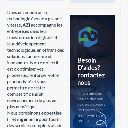
Dans un monde où la
technologie évolue à grande
vitesse,
AZi
accompagne les
entreprises dans leur
transformation digitale et
leur développement
technologique, en offrant des
solutions sur mesure et
Besoin
innovantes. Notre objectif
D'aides?
est d’optimiser vos
contactez
processus, renforcer votre
productivité et vous
nous
permettre de rester
Notre mission
compétitif dans un
est de donner
environnement de plus en
aux entreprises
plus numérique.
de toutes tailles
Nous combinons
expertise
les moyens de
IT
et
ingénierie
pour fournir
réussir.
des services complets allant