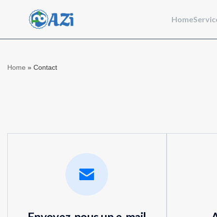
Home
Servic
Home
»
Contact
Envoyez-nous un e-mail
A