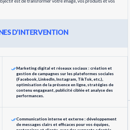
 objectif est de transformer votre image, vos produits et vos
ES D’INTERVENTION
Marketing digital et réseaux sociaux : création et
gestion de campagnes sur les plateformes sociales
(Facebook, LinkedIn, Instagram, TikTok, etc.),
optimisation de la présence en ligne, stratégies de
contenu engageant, publicité ciblée et analyse des
performances.
Communication interne et externe : développement
de messages clairs et efficaces pour vos équipes,
partenaires et clients, avec des supports adaptés