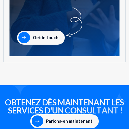
Get in touch
O
B
T
E
N
E
Z
D
È
S
M
A
I
N
T
E
N
A
N
T
L
E
S
S
E
R
V
I
C
E
S
D
'
U
N
C
O
N
S
U
L
T
A
N
T
!
Parlons-en maintenant