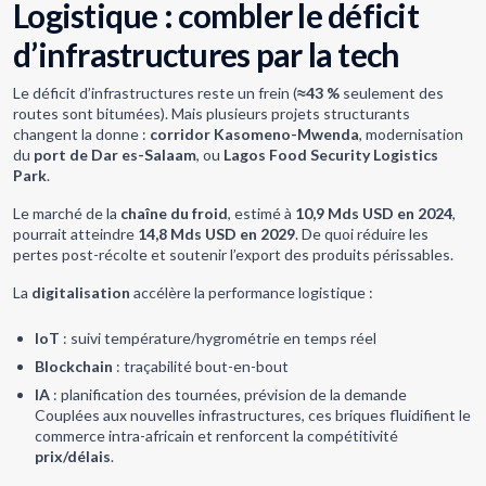
Logistique : combler le déficit
d’infrastructures par la tech
Le déficit d’infrastructures reste un frein (
≈43 %
seulement des
routes sont bitumées). Mais plusieurs projets structurants
changent la donne :
corridor Kasomeno-Mwenda
, modernisation
du
port de Dar es-Salaam
, ou
Lagos Food Security Logistics
Park
.
Le marché de la
chaîne du froid
, estimé à
10,9 Mds USD en 2024
,
pourrait atteindre
14,8 Mds USD en 2029
. De quoi réduire les
pertes post-récolte et soutenir l’export des produits périssables.
La
digitalisation
accélère la performance logistique :
IoT
: suivi température/hygrométrie en temps réel
Blockchain
: traçabilité bout-en-bout
IA
: planification des tournées, prévision de la demande
Couplées aux nouvelles infrastructures, ces briques fluidifient le
commerce intra-africain et renforcent la compétitivité
prix/délais
.