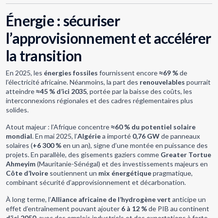
Énergie : sécuriser
l’approvisionnement et accélérer
la transition
En 2025, les
énergies fossiles
fournissent encore
≈69 %
de
l’électricité africaine. Néanmoins, la part des
renouvelables
pourrait
atteindre
≈45 % d’ici 2035
, portée par la baisse des coûts, les
interconnexions régionales et des cadres réglementaires plus
solides.
Atout majeur : l’Afrique concentre
≈60 % du potentiel solaire
mondial
. En mai 2025, l’
Algérie
a importé
0,76 GW
de panneaux
solaires (
+6 300 %
en un an), signe d’une montée en puissance des
projets. En parallèle, des gisements gaziers comme
Greater Tortue
Ahmeyim
(Mauritanie-Sénégal) et des investissements majeurs en
Côte d’Ivoire
soutiennent un
mix énergétique
pragmatique,
combinant sécurité d’approvisionnement et décarbonation.
À long terme, l’
Alliance africaine de l’hydrogène vert
anticipe un
effet d’entraînement pouvant ajouter
6 à 12 %
de PIB au continent
d’ici 2050
, avec des emplois industriels et des exportations à forte